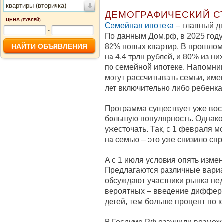
квартиры (вторичка)
ДЕМОГРАФИЧЕСКИЙ С
ЦЕНА
:
(РУБЛЕЙ)
Семейная ипотека
– главный д
-
По данным Дом.рф, в 2025 году
82% новых квартир. В прошлом
на 4,4 трлн рублей, и 80% из н
по семейной ипотеке. Напомни
могут рассчитывать семьи, име
лет включительно либо ребенка
Программа существует уже восе
большую популярность. Однако 
ужесточать. Так, с 1 февраля м
на семью – это уже снизило спр
А с 1 июля условия опять измен
Предлагаются различные вариа
обсуждают участники рынка не
вероятных – введение диффер
детей, тем больше процент по к
В Госдуме РФ озвучили возмо