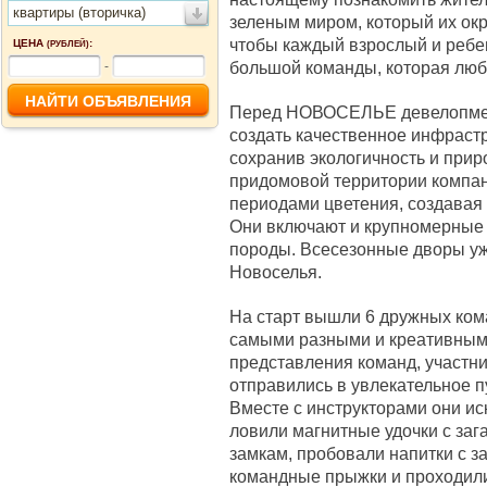
квартиры (вторичка)
зеленым миром, который их окр
чтобы каждый взрослый и ребе
ЦЕНА
:
(РУБЛЕЙ)
большой команды, которая люби
-
Перед НОВОСЕЛЬЕ девелопмент
создать качественное инфрастр
сохранив экологичность и прир
придомовой территории компа
периодами цветения, создавая 
Они включают и крупномерные
породы. Всесезонные дворы уж
Новоселья.
На старт вышли 6 дружных кома
самыми разными и креативными
представления команд, участн
отправились в увлекательное п
Вместе с инструкторами они ис
ловили магнитные удочки с заг
замкам, пробовали напитки с 
командные прыжки и проходил