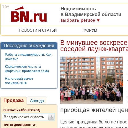
Недвижимость
в Владимирской области
выбрать регион
НОВОСТИ И СТАТЬИ
ФОРУМ
В минувшее воскресе
Последние обсуждения
соседей лаунж-квар
Работа в недвижимости. Как
начать?
Юридическая чистота
квартиры: проверяем сами
Налоговый вычет:
позитив-2016
Продажа
Аренда
приобщая жителей цен
ВЫБРАТЬ РАЙОН/ГОРОД:
Владимирская область
Целью праздника было не прост
ТИП НЕДВИЖИМОСТИ:
настоящему познакомить жителе