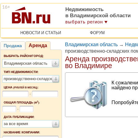
Недвижимость
в Владимирской области
выбрать регион
НОВОСТИ И СТАТЬИ
ФОРУМ
Владимирская область
→
Недв
Аренда
Продажа
производственно-складских п
ВЫБРАТЬ РАЙОН/ГОРОД:
Аренда производстве
Владимирская область
во Владимире
ТИП НЕДВИЖИМОСТИ:
производственно-складские помещения
К сожалени
найдено пр
ЦЕНА
:
(РУБЛЕЙ В МЕСЯЦ)
-
Попробуйте
2
ОБЩАЯ ПЛОЩАДЬ
(М
):
-
ДАТА ПУБЛИКАЦИИ:
за все время
НАЗВАНИЕ КОМПАНИИ: