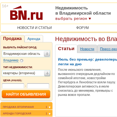
Недвижимость
в Владимирской области
выбрать регион
НОВОСТИ И СТАТЬИ
ФОРУМ
Недвижимость во Вл
Продажа
Аренда
ВЫБРАТЬ РАЙОН/ГОРОД:
Статьи
Новости
Пресс-ре
Владимирская область
Июль без премьер: девелопер
Владимир
легли на дно
ТИП НЕДВИЖИМОСТИ:
После июньского оживления,
квартиры (вторичка)
вызванного очередным дедлайном по
семейной ипотеке, новостройки
ЦЕНА
:
(РУБЛЕЙ)
Петербурга и Ленобласти взяли паузу.
-
Девелоперская активность в июле
снизилась до минимума, премьеры с
рынка вовсе пропали.
ПРОДАЖА ВТОРИЧНАЯ
1
АРЕНДА ГОРОДСКАЯ
1