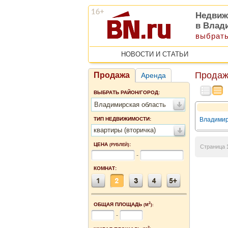
Недвиж
в Влад
выбрать
НОВОСТИ И СТАТЬИ
Продаж
Продажа
Аренда
ВЫБРАТЬ РАЙОН/ГОРОД:
Владимирская область
ТИП НЕДВИЖИМОСТИ:
Владимир
квартиры (вторичка)
ЦЕНА
:
(РУБЛЕЙ)
Страница
-
КОМНАТ:
2
ОБЩАЯ ПЛОЩАДЬ
(М
):
-
2