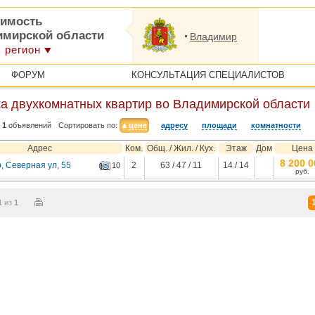
имость
имирской области
Владимир
 регион
ФОРУМ
КОНСУЛЬТАЦИЯ СПЕЦИАЛИСТОВ
а двухкомнатных квартир во Владимирской области
1
объявлений
Сортировать по:
цене
адресу
площади
комнатности
Адрес
Ком.
Общ. / Жил. / Кух.
Этаж
Дом
Цена
8 200 0
, Северная ул, 55
2
63 / 47 / 11
14 / 14
10
руб.
1
из
1