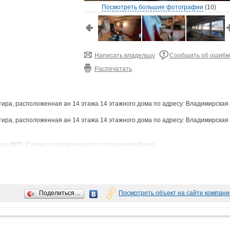
Посмотреть большие фотографии
(10)
Написать владельцу
Сообщить об ошибк
Распечатать
тира, расположенная ан 14 этажа 14 этажного дома по адресу: Владимирская
тира, расположенная ан 14 этажа 14 этажного дома по адресу: Владимирская
ым ДКП. Сделка сопровождается сотрудником банка.
ительной информации - обратитесь в чат объявления.
Поделиться…
Посмотреть объект на сайте компани