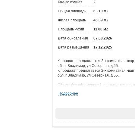
Кол-во комнат
2
Общая площадь
63.10 м2
Жилая площадь
46.89 м2
Площадь кухни
11.00 м2
Дата обновления
07.08.2026
Дата размещения
17.12.2025
К продаже предлагается 2-х комнатная квар
обл, г Владимир, ул Северная, д 55.
К продаже предлагается 2-х комнатная квар
обл, г Владимир, ул Северная, д 55.
Объект без обременений, реализуется прям
Подробнее
По согласованию осмотра и запросу дополн