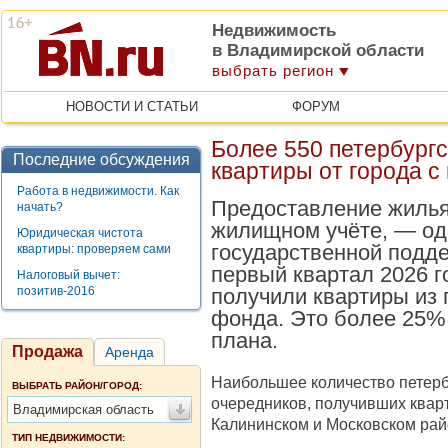
Недвижимость
в Владимирской области
выбрать регион
НОВОСТИ И СТАТЬИ
ФОРУМ
Более 550 петербург
Последние обсуждения
квартиры от города с
Работа в недвижимости. Как
Предоставление жилья
начать?
жилищном учёте, — од
Юридическая чистота
государственной подде
квартиры: проверяем сами
первый квартал 2026 г
Налоговый вычет:
позитив-2016
получили квартиры из 
фонда. Это более 25%
плана.
Продажа
Аренда
Наибольшее количество петерб
ВЫБРАТЬ РАЙОН/ГОРОД:
очередников, получивших квар
Владимирская область
Калининском и Московском рай
ТИП НЕДВИЖИМОСТИ: