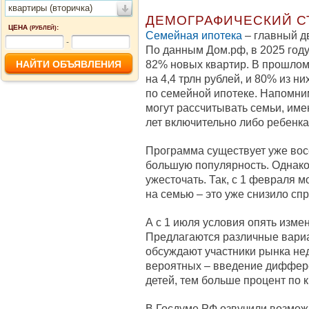
квартиры (вторичка)
ДЕМОГРАФИЧЕСКИЙ С
ЦЕНА
:
(РУБЛЕЙ)
Семейная ипотека
– главный д
-
По данным Дом.рф, в 2025 году
82% новых квартир. В прошлом
на 4,4 трлн рублей, и 80% из н
по семейной ипотеке. Напомни
могут рассчитывать семьи, име
лет включительно либо ребенка
Программа существует уже восе
большую популярность. Однако 
ужесточать. Так, с 1 февраля м
на семью – это уже снизило спр
А с 1 июля условия опять измен
Предлагаются различные вариа
обсуждают участники рынка не
вероятных – введение диффер
детей, тем больше процент по к
В Госдуме РФ озвучили возмо