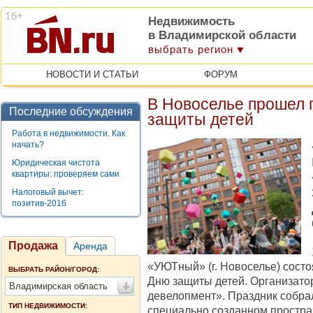
Недвижимость
в Владимирской области
выбрать регион
НОВОСТИ И СТАТЬИ
ФОРУМ
В Новоселье прошел 
Последние обсуждения
защиты детей
Работа в недвижимости. Как
начать?
Юридическая чистота
квартиры: проверяем сами
Налоговый вычет:
позитив-2016
Продажа
Аренда
«УЮТный» (г. Новоселье) сост
ВЫБРАТЬ РАЙОН/ГОРОД:
Дню защиты детей. Организа
Владимирская область
девелопмент». Праздник собра
ТИП НЕДВИЖИМОСТИ:
специально созданном простран