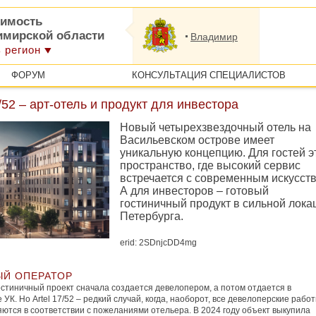
имость
имирской области
Владимир
 регион
ФОРУМ
КОНСУЛЬТАЦИЯ СПЕЦИАЛИСТОВ
7/52 – арт-отель и продукт для инвестора
Новый четырехзвездочный отель на
Васильевском острове имеет
уникальную концепцию. Для гостей э
пространство, где высокий сервис
встречается с современным искусст
А для инвесторов – готовый
гостиничный продукт в сильной лока
Петербурга.
erid: 2SDnjcDD4mg
Й ОПЕРАТОР
стиничный проект сначала создается девелопером, а потом отдается в
 УК. Но Artel 17/52 – редкий случай, когда, наоборот, все девелоперские рабо
ются в соответствии с пожеланиями отельера. В 2024 году объект выкупила