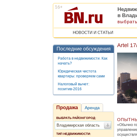
Недвиж
в Влад
выбрать
НОВОСТИ И СТАТЬИ
Artel 1
Последние обсуждения
Работа в недвижимости. Как
начать?
Юридическая чистота
квартиры: проверяем сами
Налоговый вычет:
позитив-2016
Продажа
Аренда
ВЫБРАТЬ РАЙОН/ГОРОД:
ОПЫТНЫ
«Обычно го
Владимирская область
управление
ТИП НЕДВИЖИМОСТИ:
осуществля