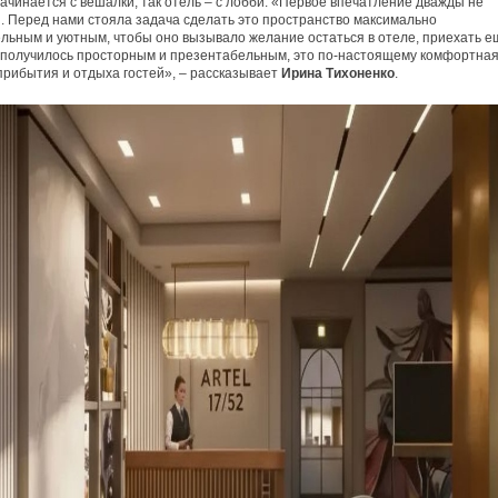
начинается с вешалки, так отель – с лобби. «Первое впечатление дважды не
. Перед нами стояла задача сделать это пространство максимально
льным и уютным, чтобы оно вызывало желание остаться в отеле, приехать е
 получилось просторным и презентабельным, это по-настоящему комфортна
прибытия и отдыха гостей», – рассказывает
Ирина Тихоненко
.