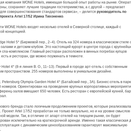
я компания WONE Hotels, имеющая большой опыт работы на рынке. Операт
оны, сохраняет лучшие традиции гостеприимства, а с другой – предлагает
для совершенствования стандартов сервиса», – делится
руководитель по
роекта Artel 17/52 Ирина Тихоненко
.
ети WONE Hotels входят несколько отелей в Северной столице, каждый с
ой концепцией.
idge Hotel 5* (Биржевой пер., 2–4). Отель на 324 номера в классическом стиле 
залами и детским клубом. Это настоящий курорт в центре города с крупнейш
и спа-комплексом. Главный ресторан расположен в винных погребах купцов
 есть и ресторан, где можно поужинать в темноте.
ky Hotel 4* (8-я линия В. О., 11–13). Первый в городе арт-отель с собственным
м пространством. 255 номеров выполнены в уникальном дизайне.
. Petersburg Olympia Garden Hotel 4* (Батайский пер., 3А). Бизнес-отель в пар
8 номеров. Ориентирован на проведение крупных корпоративных мероприяти
ференц-залов вмещают 650 человек. Есть ресторан с европейской кухней, бар
зал.
ового бренда стало логичным продолжением проектов, которые реализовала
. Проект Artel 17/52 проработан не только визуально, но и на уровне смыслов
ой модели. Так, в отличие от апарт-отелей на текущем рынке, он будет
рован исключительно на краткосрочной аренде. Именно такая классическая 
ксплуатация с динамическим ценообразованием гарантирует максимальную
.