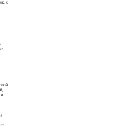
ор, с
с
ей
ковой
й,
 и
 и
для