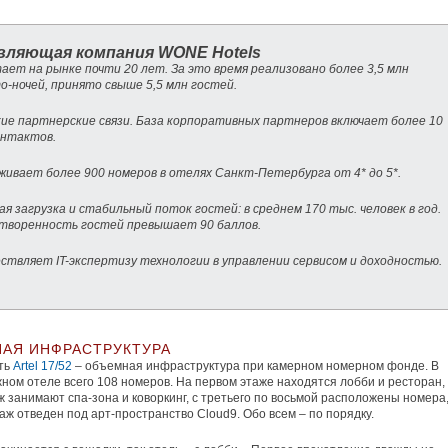
вляющая компания WONE Hotels
тает на рынке почти 20 лет. За это время реализовано более 3,5 млн
о-ночей, принято свыше 5,5 млн гостей.
кие партнерские связи. База корпоративных партнеров включает более 10
онтактов.
уживает более 900 номеров в отелях Санкт-Петербурга от 4* до 5*.
ая загрузка и стабильный поток гостей: в среднем 170 тыс. человек в год.
творенность гостей превышает 90 баллов.
ествляет IT-экспертизу технологии в управлении сервисом и доходностью.
АЯ ИНФРАСТРУКТУРА
ть
Artel 17/52
– объемная инфраструктура при камерном номерном фонде. В
ном отеле всего 108 номеров. На первом этаже находятся лобби и ресторан,
ж занимают спа-зона и коворкинг, с третьего по восьмой расположены номера,
аж отведен под арт-пространство Cloud9. Обо всем – по порядку.