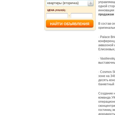
управляюща
квартиры (вторичка)
одной стор
инновации 
ЦЕНА
:
(РУБЛЕЙ)
продажам п
-
В состав с
оригинальн
· Palace Br
конференц-
аквазоной 
Елисеевых,
· Vasilievs
выставочны
· Cosmos St
зоне на 34
десять кон
банкетный 
Создание н
команда УК
операционн
сконцентри
гостиниц э
доходность