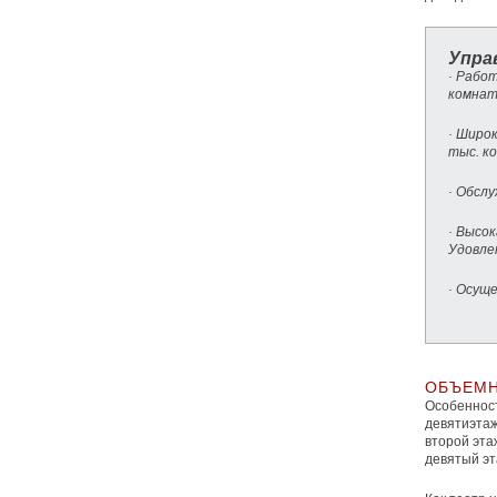
Упра
· Рабо
комнат
· Широ
тыс. к
· Обсл
· Высок
Удовле
· Осущ
ОБЪЕМН
Особеннос
девятиэтаж
второй эта
девятый эт