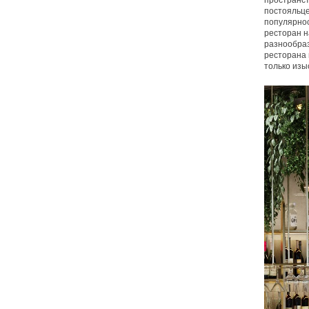
пространст
постояльце
популярнос
ресторан н
разнообраз
ресторана 
только изы