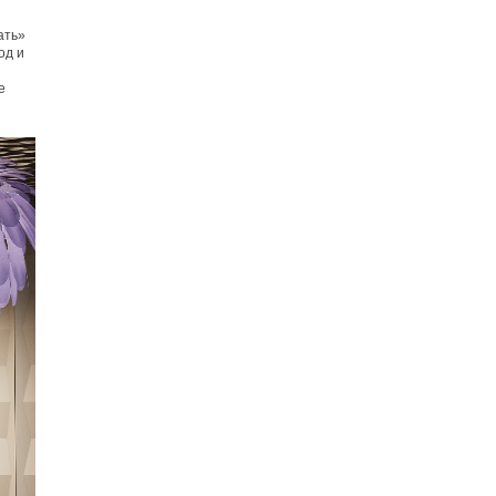
ать»
од и
е