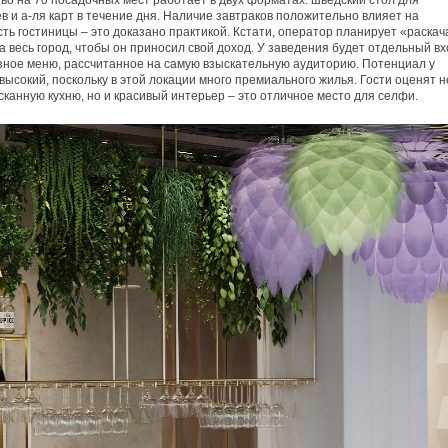
во на 70 посадочных мест работает в двух форматах: шведский стол для
в и а-ля карт в течение дня. Наличие завтраков положительно влияет на
ть гостиницы – это доказано практикой. Кстати, оператор планирует «раскач
а весь город, чтобы он приносил свой доход. У заведения будет отдельный вх
ное меню, рассчитанное на самую взыскательную аудиторию. Потенциал у
высокий, поскольку в этой локации много премиального жилья. Гости оценят н
сканную кухню, но и красивый интерьер – это отличное место для селфи.