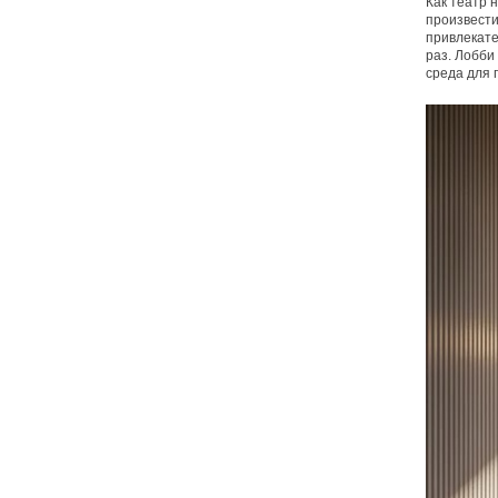
Как театр 
произвести
привлекате
раз. Лобби
среда для 