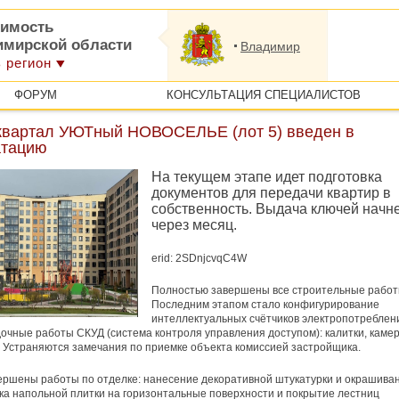
имость
имирской области
Владимир
 регион
ФОРУМ
КОНСУЛЬТАЦИЯ СПЕЦИАЛИСТОВ
квартал УЮТный НОВОСЕЛЬЕ (лот 5) введен в
атацию
На текущем этапе идет подготовка
документов для передачи квартир в
собственность. Выдача ключей начн
через месяц.
erid: 2SDnjcvqC4W
Полностью завершены все строительные работ
Последним этапом стало конфигурирование
интеллектуальных счётчиков электропотреблен
очные работы СКУД (система контроля управления доступом): калитки, каме
Устраняются замечания по приемке объекта комиссией застройщика.
ршены работы по отделке: нанесение декоративной штукатурки и окрашива
дка напольной плитки на горизонтальные поверхности и покрытие лестниц