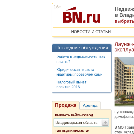
Недвиж
в Влад
выбрать
НОВОСТИ И СТАТЬИ
Лаунж-
Последние обсуждения
эксплу
Работа в недвижимости. Как
начать?
Юридическая чистота
квартиры: проверяем сами
Налоговый вычет:
позитив-2016
Продажа
Аренда
пусконалад
ВЫБРАТЬ РАЙОН/ГОРОД:
домофоны. 
Владимирская область
В МОП заве
ТИП НЕДВИЖИМОСТИ:
стен, укла