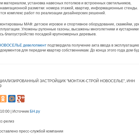
 материалом, установка навесных потолков и встроенных светильников,
навигационной разметки: номера этажей, квартир, информационные стенды.
тся комплекс работ по реализации дизайнерских решений.
монтированы МАФ: детское игровое и спортивное оборудование, скамейки, у
ксплуатации. Уложены рулонные газоны, высажены многолетники и кустарники
ь благоустройство посадкой крупномерных деревьев.
НОВОСЕЛЬЕ девелопмент
подтвердила получение акта ввода в эксплуатацию
 документов для передачи квартир собственникам. До конца этого года дом бу
ЦИАЛИЗИРОВАННЫЙ ЗАСТРОЙЩИК "МОНТАЖ-СТРОЙ НОВОСЕЛЬЕ", ИНН
9
 10:00 | Источник
БН.ру
сс-релиз
оставлено пресс-службой компании