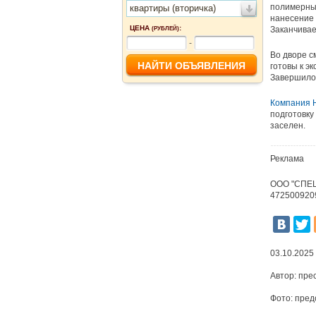
полимерным
квартиры (вторичка)
нанесение 
ЦЕНА
:
Заканчивае
(РУБЛЕЙ)
-
Во дворе с
готовы к э
Завершилос
Компания 
подготовку
заселен.
Реклама
ООО "СПЕ
472500920
03.10.2025
Автор:
пре
Фото:
пред